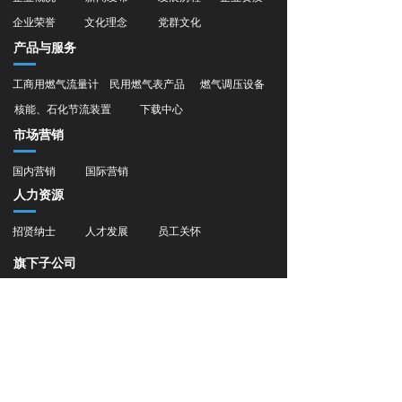
企业荣誉
文化理念
党群文化
产品与服务
工商用燃气流量计
民用燃气表产品
燃气调压设备
核能、石化节流装置
下载中心
市场营销
国内营销
国际营销
人力资源
招贤纳士
人才发展
员工关怀
旗下子公司
浙江东星软件开发有限公司
浙江苍南仪表集团东星智能仪表有限公司
浙江苍南仪表集团东星能源科技有限公司
+86-400-111-8882