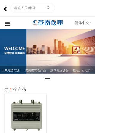
网站首页
ꄙ
낒
关于我们
简体中文
ꀅ
끀
产品中心
市场营销
人力资源
工商用燃气流量计
民用燃气表产品
燃气调压设备
核电、石化节流装置
企业文化
끀
客服中心
共
1
个产品