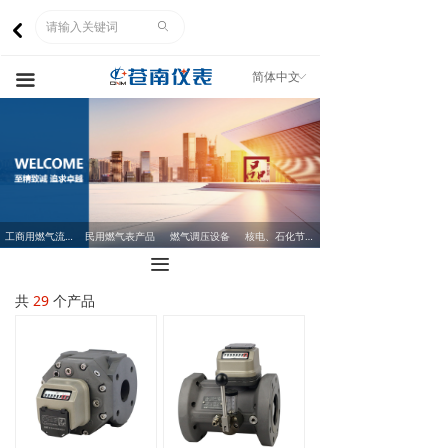
网站首页
ꄙ
낒
关于我们
简体中文
ꀅ
끀
产品中心
市场营销
人力资源
工商用燃气流量计
民用燃气表产品
燃气调压设备
核电、石化节流装置
企业文化
끀
客服中心
共
29
个产品